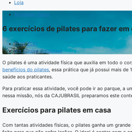
Loja
Atividade Física
6 exercícios de pilates para fazer e
17/11/2021
por
Equipe Cajubrasil
O pilates é uma atividade física que auxilia em todo o 
benefícios do pilates
, essa prática que já possui mais de
saúde aos praticantes.
Para praticar essa atividade, você pode ir ao parque, a 
nessa missão, nós da CAJUBRASIL preparamos este conteú
Exercícios para pilates em casa
Com tantas atividades físicas, o pilates ganha um grande
feito para que não sofra lesões. O ideal é contar com a c