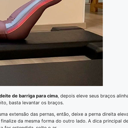
deite de barriga para cima
, depois eleve seus braços alin
to, basta levantar os braços.
ma extensão das pernas, então, deixe a perna direita ele
 finalize da mesma forma do outro lado. A dica principal d
 for estendida, solte o ar.