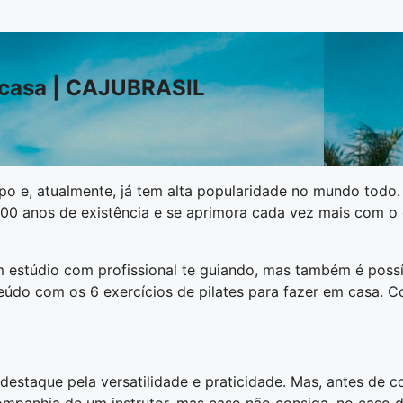
m casa | CAJUBRASIL
corpo e, atualmente, já tem alta popularidade no mundo to
 100 anos de existência e se aprimora cada vez mais com o
um estúdio com profissional te guiando, mas também é poss
do com os 6 exercícios de pilates para fazer em casa. Co
 destaque pela versatilidade e praticidade. Mas, antes de 
ompanhia de um instrutor, mas caso não consiga, no caso do