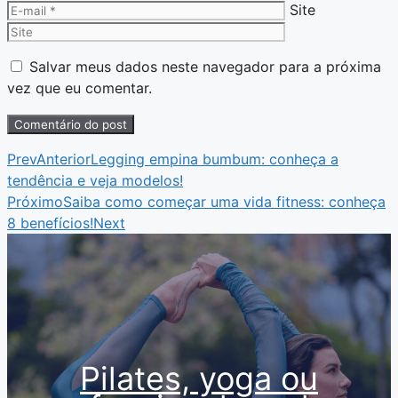
Site
Salvar meus dados neste navegador para a próxima
vez que eu comentar.
Prev
Anterior
Legging empina bumbum: conheça a
tendência e veja modelos!
Próximo
Saiba como começar uma vida fitness: conheça
8 benefícios!
Next
Pilates, yoga ou