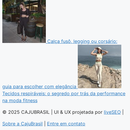
Calça fusô, legging ou corsário:
guia para escolher com elegância
Tecidos respiráveis: o segredo por trás da performance
na moda fitness
© 2025 CAJUBRASIL | UI & UX projetada por
liveSEO
|
Sobre a CajuBrasil
|
Entre em contato