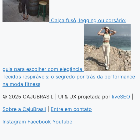
Calça fusô, legging ou corsário:
guia para escolher com elegância
Tecidos respiráveis: o segredo por trás da performance
na moda fitness
© 2025 CAJUBRASIL | UI & UX projetada por
liveSEO
|
Sobre a CajuBrasil
|
Entre em contato
Instagram
Facebook
Youtube