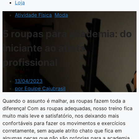
Loja
Atividade Física
,
Moda
5 roupas para academia: do
iniciante ao atleta
profissional
13/04/2023
por
Equipe Cajubrasil
Quando o assunto é malhar, as roupas fazem toda a
diferença! Com as roupas adequadas, nosso treino fica
muito mais leve e satisfatório, nos deixando mais
confortáveis para fazer os movimentos e exercícios
corretamente, sem aquele atrito chato que fica em
algumas peças que não são próprias para a academia.