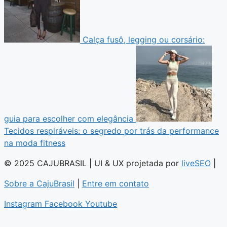
Calça fusô, legging ou corsário:
guia para escolher com elegância
Tecidos respiráveis: o segredo por trás da performance
na moda fitness
© 2025 CAJUBRASIL | UI & UX projetada por
liveSEO
|
Sobre a CajuBrasil
|
Entre em contato
Instagram
Facebook
Youtube