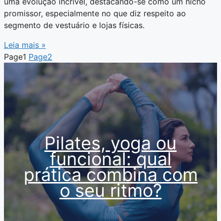
uma evolução incrível, destacando-se como um nicho
promissor, especialmente no que diz respeito ao
segmento de vestuário e lojas físicas.
Leia mais »
Page
1
Page
2
Pilates, yoga ou
funcional: qual
prática combina com
o seu ritmo?