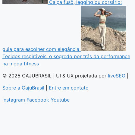
Calça fusô, legging ou corsário:
guia para escolher com elegância
Tecidos respiráveis: o segredo por trás da performance
na moda fitness
© 2025 CAJUBRASIL | UI & UX projetada por
liveSEO
|
Sobre a CajuBrasil
|
Entre em contato
Instagram
Facebook
Youtube