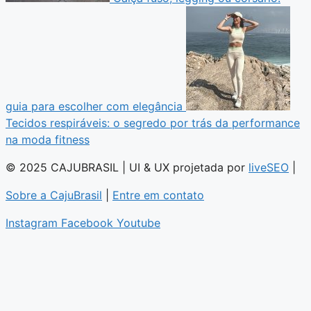
guia para escolher com elegância
Tecidos respiráveis: o segredo por trás da performance
na moda fitness
© 2025 CAJUBRASIL | UI & UX projetada por
liveSEO
|
Sobre a CajuBrasil
|
Entre em contato
Instagram
Facebook
Youtube